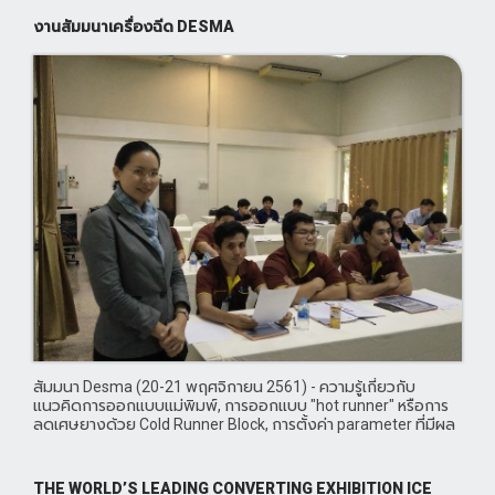
cosmetics,
งานสัมมนาเครื่องฉีด DESMA
สัมมนา Desma (20-21 พฤศจิกายน 2561) - ความรู้เกี่ยวกับ
แนวคิดการออกแบบแม่พิมพ์, การออกแบบ "hot runner" หรือการ
ลดเศษยางด้วย Cold Runner Block, การตั้งค่า parameter ที่มีผล
ต่อผลการผลิต, Automation แบบใดที่เหมาะสมสำหรับแต่ละประเภท
ชิ้นงาน, ความแตกต่างของเทคโนโลยี ระหว่าง FIFO (First In - First
Out) และ F
THE WORLD’S LEADING CONVERTING EXHIBITION ICE